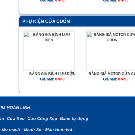
Giá bán:
0 vnđ
Giá bán:
0 vnđ
PHỤ KIỆN CỬA CUỐN
BẢNG GIÁ BÌNH LƯU ĐIỆN
BẢNG GIÁ MOTOR CỬA C
Giá bán:
0 vnđ
Giá bán:
0 vnđ
KIM HOÀN LINH
n -Cửa Kéo -Cửa Cổng Xếp -Barie tự động
- Bo mạch - Bánh Xe - Màn Hình led .