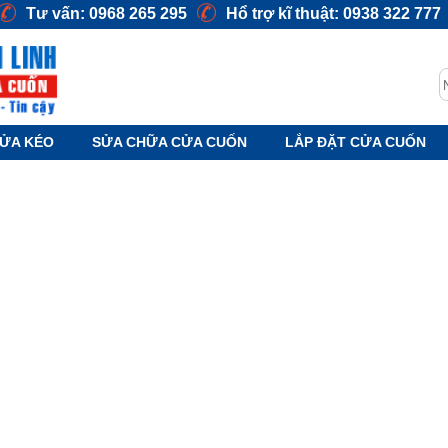
Tư vấn: 0968 265 295
Hổ trợ kĩ thuật: 0938 322 777
S
ỬA KÉO
SỬA CHỮA CỬA CUỐN
LẮP ĐẶT CỬA CUỐN