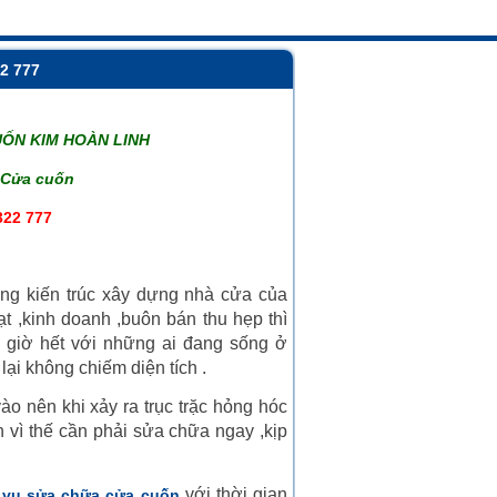
2 777
UỐN KIM HOÀN LINH
 Cửa cuốn
322 777
ong kiến trúc xây dựng nhà cửa của
ạt ,kinh doanh ,buôn bán thu hẹp thì
o giờ hết với những ai đang sống ở
lại không chiếm diện tích .
vào nên khi xảy ra trục trặc hỏng hóc
 vì thế cần phải sửa chữa ngay ,kịp
với thời gian
 vụ sửa chữa cửa cuốn