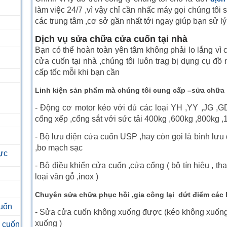
làm việc 24/7 ,vì vậy chỉ cần nhấc máy gọi chúng tôi
các trung tâm ,cơ sở gần nhất tới ngay giúp bạn sử lý
Dịch vụ sửa chữa cửa cuốn tại nhà
Bạn có thể hoàn toàn yên tâm không phải lo lắng vì 
cửa cuốn tại nhà ,chúng tôi luôn trag bị dụng cụ đ
cấp tốc mỗi khi bạn cần
Linh kiện sản phẩm mà chúng tôi cung cấp –sửa chữa
- Động cơ motor kéo với đủ các loại YH ,YY ,JG ,G
cổng xếp ,cổng sắt với sức tải 400kg ,600kg ,800kg ,
- Bộ lưu điện cửa cuốn USP ,hay còn gọi là bình lưu
,bo mạch sạc
ực
- Bộ điều khiển cửa cuốn ,cửa cổng ( bộ tín hiệu , t
loại vân gỗ ,inox )
Chuyên sửa chữa phục hồi ,gia công lại dứt điểm các l
cuốn
- Sửa cửa cuốn không xuống được (kéo không xuống
xuống )
a cuốn