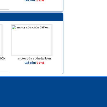
Giá bán:
0 vnđ
UỐN
motor cửa cuốn đài loan
Giá bán:
0 vnđ