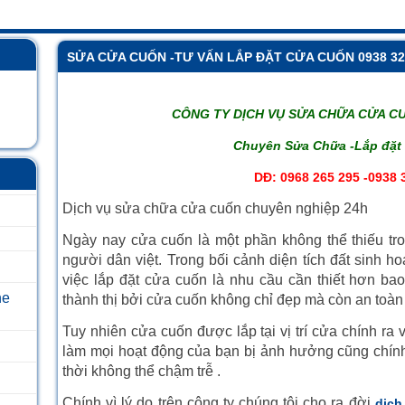
SỬA CỬA CUỐN -TƯ VẤN LẮP ĐẶT CỬA CUỐN 0938 32
CÔNG TY DỊ
CH VỤ SỬA CHỮA CỬA C
Chuyên Sửa Chữa -Lắp đặt
DĐ: 0968 265 295 -0938 
Dịch vụ sửa chữa cửa cuốn chuyên nghiệp 24h
Ngày nay cửa cuốn là một phần không thể thiếu tr
người dân việt. Trong bối cảnh diện tích đất sinh ho
việc lắp đặt cửa cuốn là nhu cầu cần thiết hơn ba
he
thành thị bởi cửa cuốn không chỉ đẹp mà còn an toàn 
Tuy nhiên cửa cuốn được lắp tại vị trí cửa chính ra 
làm mọi hoạt động của bạn bị ảnh hưởng cũng chính
thời không thể chậm trễ .
Chính vì lý do trên công ty chúng tôi cho ra đời
dịch