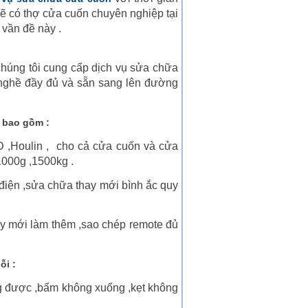
 sẽ có thợ cửa cuốn chuyên nghiệp tại
 vần đề này .
chúng tôi cung cấp dịch vụ sửa chữa
ồ nghề đầy đủ và sẵn sang lên đường
 bao gồm :
D ,Houlin , cho cả cửa cuốn và cửa
1000g ,1500kg .
 điện ,sửa chữa thay mới bình ắc quy
hay mới làm thêm ,sao chép remote đủ
ỗi :
 được ,bấm không xuống ,kẹt không