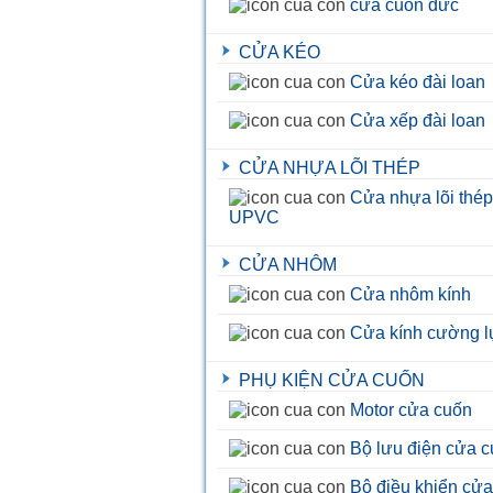
cửa cuốn đức
CỬA KÉO
Cửa kéo đài loan
Cửa xếp đài loan
CỬA NHỰA LÕI THÉP
Cửa nhựa lõi thép
UPVC
CỬA NHÔM
Cửa nhôm kính
Cửa kính cường l
PHỤ KIỆN CỬA CUỐN
Motor cửa cuốn
Bộ lưu điện cửa 
Bộ điều khiển cử