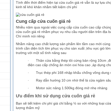
Tính đến thời điểm hiện tại cửa cuốn giá rẻ vẫn là sự lựa c
kinh tế khó khăn nhằm tiết kiệm chi phí
Cung cấp cửa cuốn giá rẻ
Nhiều năm qua ngoài việc cung cấp cửa cuốn cao cấp chúng t
cửa cuốn giá rẻ nhằm phục vụ nhu cầu người dân trên địa 
Chí minh nói riêng
Nhằm nâng cao chất lượng sản phẩm lên tầm cao mới cùng
trình cần diện tích lớn phục vụ cho sàn xuất ,khu vực gió lớ
trường với một số tính năng sau
· Thân cửa bằng thép tôi cứng bản rộng 10cm ,độ
điện cao cấp chống ăn mòn oxi hóa cao ,áp dụng c
· Trục thép phi 168 nhập khẩu chống võng dung s
· Ray dẫn hướng 10 cm nhờ thế lá cửa ngậm sâu hơ
· Motor sức nâng 1.500kg đóng mở nhẹ nhàng
Ưu điểm khi sử dụng cửa cuốn giá rẻ
Bạn sẽ tiết kiệm chi phí giá chỉ bằng ½ so với những loại 
lượng thẩm mỹ