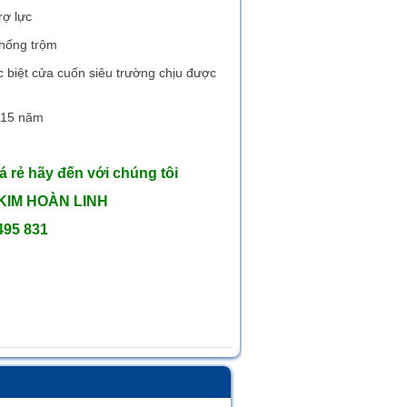
rợ lực
chống trộm
 biệt cửa cuốn siêu trường chịu được
n 15 năm
á rẻ hãy đến với chúng tôi
KIM HOÀN LINH
 495 831