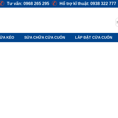
Tư vấn: 0968 265 295
Hổ trợ kĩ thuật: 0938 322 777
S
ỬA KÉO
SỬA CHỮA CỬA CUỐN
LẮP ĐẶT CỬA CUỐN