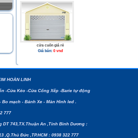
cửa cuốn giá rẻ
Giá bán:
0 vnđ
KIM HOÀN LINH
n -Cửa Kéo -Cửa Cổng Xếp -Barie tự động
- Bo mạch - Bánh Xe - Màn Hình led .
2 777
g DT 743,TX.Thuận An ,Tỉnh Bình Dương :
3 ,Q.Thủ Đức ,TP.HCM : 0938 322 777