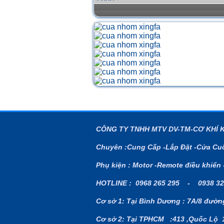
CÔNG TY TNHH MTV DV-TM-CƠ KHÍ 
Chuyên :Cung Cấp -Lắp Đặt -Cửa Cuố
Phụ kiện : Motor -Remote điều khiển 
HOTLINE : 0968 265 295 - 0938 32
Cơ sở 1: Tại Bình Dương : 7A/8 đườn
Cơ sở 2: Tại TPHCM
:413 ,Quốc Lộ 1