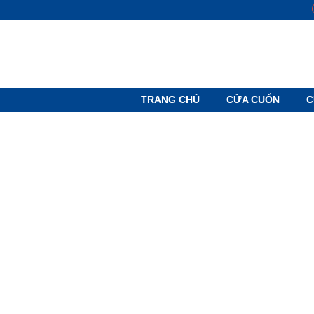
SKIP TO CONTENT
TRANG CHỦ
CỬA CUỐN
C