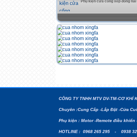
Phụ kiện cửa cổng xếp đồng nai
CÔNG TY TNHH MTV DV-TM-CƠ KHÍ 
Chuyên :Cung Cấp -Lắp Đặt -Cửa Cuố
Phụ kiện : Motor -Remote điều khiển 
HOTLINE : 0968 265 295 - 0938 32