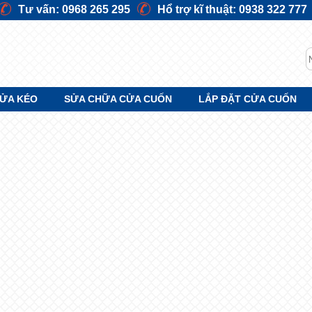
Tư vấn: 0968 265 295
Hổ trợ kĩ thuật: 0938 322 777
S
ỬA KÉO
SỬA CHỮA CỬA CUỐN
LẮP ĐẶT CỬA CUỐN