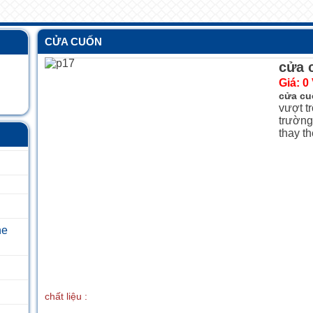
CỬA CUỐN
cửa 
Giá:
0
cửa cu
vượt tr
trường
thay t
he
chất liệu :