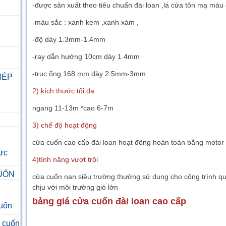
-được sản xuất theo tiêu chuẩn đài loan ,lá cửa tôn mạ màu
-màu sắc : xanh kem ,xanh xám ,
-độ dày 1.3mm-1.4mm
-ray dẫn hướng 10cm dày 1.4mm
-trục ống 168 mm dày 2.5mm-3mm
HÉP
2) kích thước tối đa
ngang 11-13m *cao 6-7m
3) chế độ hoạt động
cửa cuốn cao cấp đài loan hoạt đông hoàn toàn bằng motor
ực
4)tính năng vượt trội
UỐN
cửa cuốn nan siêu trường thường sử dụng cho công trình q
chịu với môi trường gió lớn
bảng giá cửa cuốn đài loan cao cấp
cuốn
a cuốn