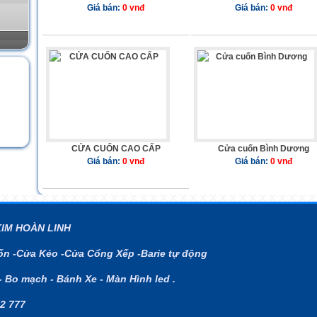
Giá bán:
0 vnđ
Giá bán:
0 vnđ
CỬA CUỐN CAO CẤP
Cửa cuốn Bình Dương
Giá bán:
0 vnđ
Giá bán:
0 vnđ
KIM HOÀN LINH
n -Cửa Kéo -Cửa Cổng Xếp -Barie tự động
- Bo mạch - Bánh Xe - Màn Hình led .
2 777