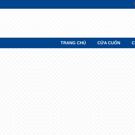
SKIP TO CONTENT
TRANG CHỦ
CỬA CUỐN
C