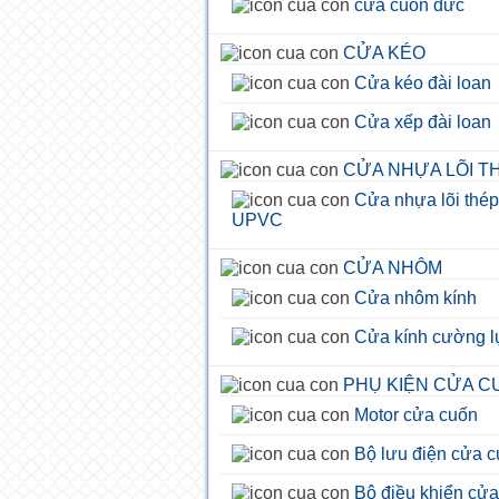
cửa cuốn đức
CỬA KÉO
Cửa kéo đài loan
Cửa xếp đài loan
CỬA NHỰA LÕI T
Cửa nhựa lõi thép
UPVC
CỬA NHÔM
Cửa nhôm kính
Cửa kính cường l
PHỤ KIỆN CỬA C
Motor cửa cuốn
Bộ lưu điện cửa 
Bộ điều khiển cử