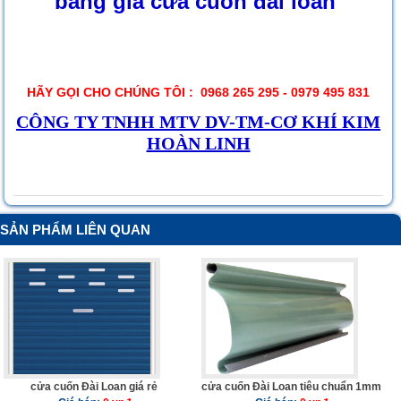
bảng giá cửa cuốn đài loan
HÃY GỌI CHO CHÚNG TÔI :
0968 265 295 - 0979 495 831
CÔNG TY TNHH MTV DV-TM-CƠ KHÍ KIM
HOÀN LINH
SẢN PHẨM LIÊN QUAN
cửa cuốn Đài Loan giá rẻ
cửa cuốn Đài Loan tiêu chuẩn 1mm