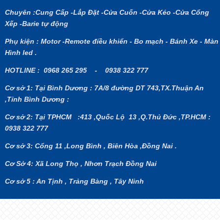
Chuyên :Cung Cấp -Lắp Đặt -Cửa Cuốn -Cửa Kéo -Cửa Cổng
Xếp -Barie tự động
Phụ kiện : Motor -Remote điều khiển - Bo mạch - Bánh Xe - Màn
Hình led .
HOTLINE : 0968 265 295 - 0938 322 777
Cơ sở 1: Tại Bình Dương : 7A/8 đường DT 743,TX.Thuận An
,Tỉnh Bình Dương :
Cơ sở 2: Tại TPHCM
:413 ,Quốc Lộ 13 ,Q.Thủ Đức ,TP.HCM :
0938 322 777
Cơ sở 3: Cổng 11 ,Long Bình , Biên Hòa ,Đồng Nai .
Cơ Sở 4: Xã Long Thọ , Nhơn Trạch Đồng Nai
Cơ sở 5 : An Tịnh , Trảng Bàng , Tây Ninh